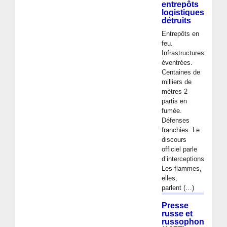
entrepôts
logistiques
détruits
Entrepôts en
feu.
Infrastructures
éventrées.
Centaines de
milliers de
mètres 2
partis en
fumée.
Défenses
franchies. Le
discours
officiel parle
d’interceptions.
Les flammes,
elles,
parlent (…)
Presse
russe et
russophone