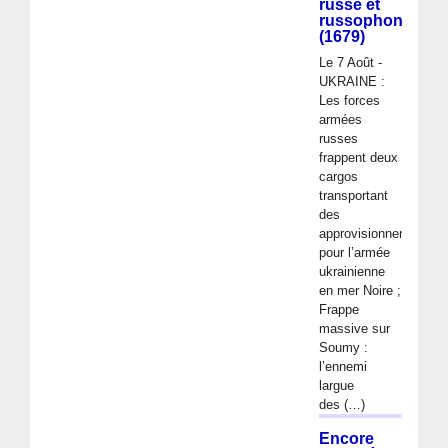
russe et
russophone
(1679)
Le 7 Août -
UKRAINE :
Les forces
armées
russes
frappent deux
cargos
transportant
des
approvisionnements
pour l’armée
ukrainienne
en mer Noire ;
Frappe
massive sur
Soumy :
l’ennemi
largue
des (…)
Encore