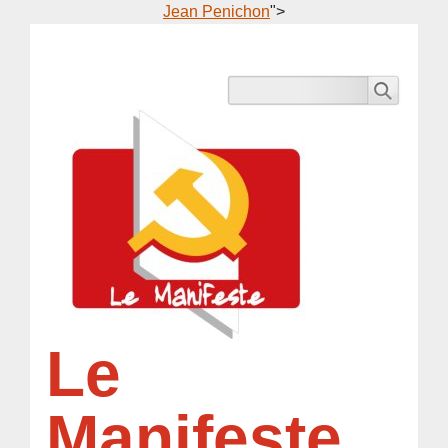
Jean Penichon
">
Le
Manifeste