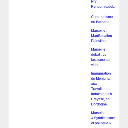
Ivry :
Rencontre/débat
-
Communisme
ou Barbarie
Marseille :
Manifestation
Palestine
Marseille
débat : Le
fascisme qui
vient
Inauguration
du Mémorial
aux
Travailleurs
indochinois à
Creysse, en
Dordogne.
Marseille :
« Syndicalisme
et politique »