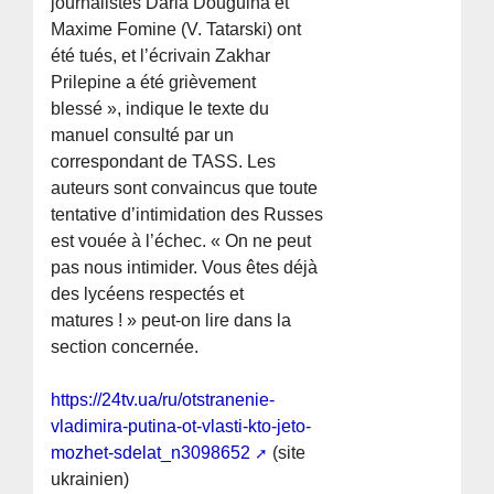
journalistes Daria Douguina et
Maxime Fomine (V. Tatarski) ont
été tués, et l’écrivain Zakhar
Prilepine a été grièvement
blessé », indique le texte du
manuel consulté par un
correspondant de TASS. Les
auteurs sont convaincus que toute
tentative d’intimidation des Russes
est vouée à l’échec. « On ne peut
pas nous intimider. Vous êtes déjà
des lycéens respectés et
matures ! » peut-on lire dans la
section concernée.
https://24tv.ua/ru/otstranenie-
vladimira-putina-ot-vlasti-kto-jeto-
mozhet-sdelat_n3098652
(site
ukrainien)