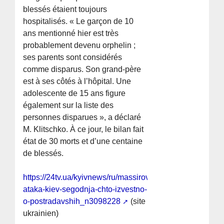
blessés étaient toujours
hospitalisés. « Le garçon de 10
ans mentionné hier est très
probablement devenu orphelin ;
ses parents sont considérés
comme disparus. Son grand-père
est à ses côtés à l’hôpital. Une
adolescente de 15 ans figure
également sur la liste des
personnes disparues », a déclaré
M. Klitschko. À ce jour, le bilan fait
état de 30 morts et d’une centaine
de blessés.
https://24tv.ua/kyivnews/ru/massirovannaja-
ataka-kiev-segodnja-chto-izvestno-
o-postradavshih_n3098228
(site
ukrainien)