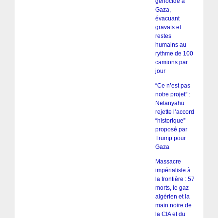
génocide à
Gaza,
évacuant
gravats et
restes
humains au
rythme de 100
camions par
jour
“Ce n’est pas
notre projet” :
Netanyahu
rejette l’accord
“historique”
proposé par
Trump pour
Gaza
Massacre
impérialiste à
la frontière : 57
morts, le gaz
algérien et la
main noire de
la CIA et du