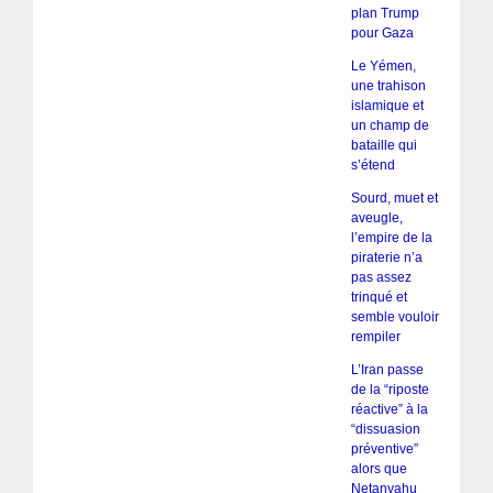
plan Trump
pour Gaza
Le Yémen,
une trahison
islamique et
un champ de
bataille qui
s’étend
Sourd, muet et
aveugle,
l’empire de la
piraterie n’a
pas assez
trinqué et
semble vouloir
rempiler
L’Iran passe
de la “riposte
réactive” à la
“dissuasion
préventive”
alors que
Netanyahu