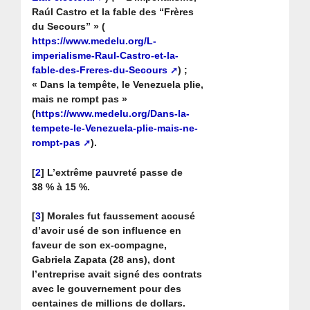
Raúl Castro et la fable des “Frères
du Secours” » (
https://www.medelu.org/L-
imperialisme-Raul-Castro-et-la-
fable-des-Freres-du-Secours
) ;
« Dans la tempête, le Venezuela plie,
mais ne rompt pas »
(
https://www.medelu.org/Dans-la-
tempete-le-Venezuela-plie-mais-ne-
rompt-pas
).
[
2
]
L’extrême pauvreté passe de
38 % à 15 %.
[
3
]
Morales fut faussement accusé
d’avoir usé de son influence en
faveur de son ex-compagne,
Gabriela Zapata (28 ans), dont
l’entreprise avait signé des contrats
avec le gouvernement pour des
centaines de millions de dollars.