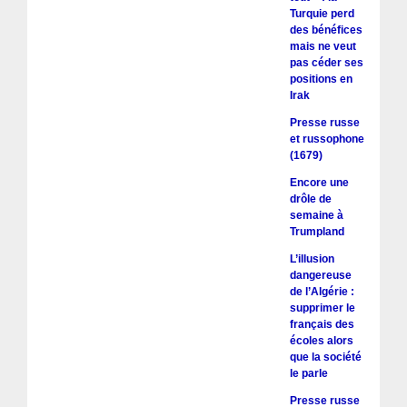
Turquie perd
des bénéfices
mais ne veut
pas céder ses
positions en
Irak
Presse russe
et russophone
(1679)
Encore une
drôle de
semaine à
Trumpland
L’illusion
dangereuse
de l’Algérie :
supprimer le
français des
écoles alors
que la société
le parle
Presse russe