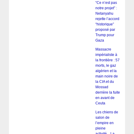
“Ce n’est pas
notre projet” :
Netanyahu
rejette l’accord
“historique”
proposé par
Trump pour
Gaza
Massacre
impérialiste à
la frontière : 57
morts, le gaz
algérien et la
main noire de
la CIA et du
Mossad
derrière la fuite
en avant de
Ceuta
Les chiens de
salon de
l’empire en
pleine
activité…La