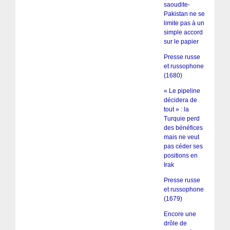
saoudite-
Pakistan ne se
limite pas à un
simple accord
sur le papier
Presse russe
et russophone
(1680)
« Le pipeline
décidera de
tout » : la
Turquie perd
des bénéfices
mais ne veut
pas céder ses
positions en
Irak
Presse russe
et russophone
(1679)
Encore une
drôle de