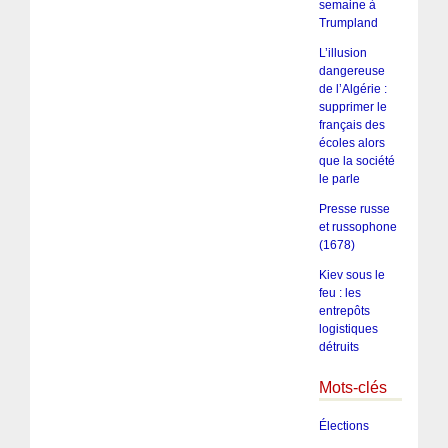
semaine à
Trumpland
L’illusion
dangereuse
de l’Algérie :
supprimer le
français des
écoles alors
que la société
le parle
Presse russe
et russophone
(1678)
Kiev sous le
feu : les
entrepôts
logistiques
détruits
Mots-clés
Élections