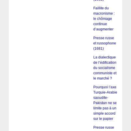
Faillite du
macronisme :
le chômage
continue
d’augmenter
Presse russe
et russophone
(1681)
La dialectique
de l’édification
du socialisme
communiste et
le marché ?
Pourquoi l’axe
Turquie-Arabie
saoudite-
Pakistan ne se
limite pas à un
simple accord
sur le papier
Presse russe