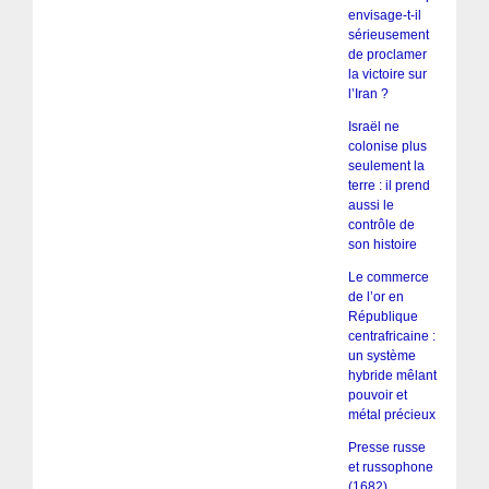
envisage-t-il
sérieusement
de proclamer
la victoire sur
l’Iran ?
Israël ne
colonise plus
seulement la
terre : il prend
aussi le
contrôle de
son histoire
Le commerce
de l’or en
République
centrafricaine :
un système
hybride mêlant
pouvoir et
métal précieux
Presse russe
et russophone
(1682)