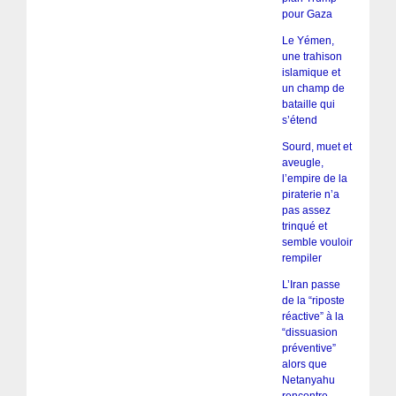
pour Gaza
Le Yémen,
une trahison
islamique et
un champ de
bataille qui
s’étend
Sourd, muet et
aveugle,
l’empire de la
piraterie n’a
pas assez
trinqué et
semble vouloir
rempiler
L’Iran passe
de la “riposte
réactive” à la
“dissuasion
préventive”
alors que
Netanyahu
rencontre