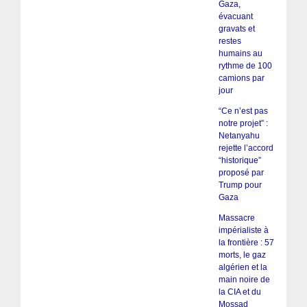
Gaza,
évacuant
gravats et
restes
humains au
rythme de 100
camions par
jour
“Ce n’est pas
notre projet” :
Netanyahu
rejette l’accord
“historique”
proposé par
Trump pour
Gaza
Massacre
impérialiste à
la frontière : 57
morts, le gaz
algérien et la
main noire de
la CIA et du
Mossad