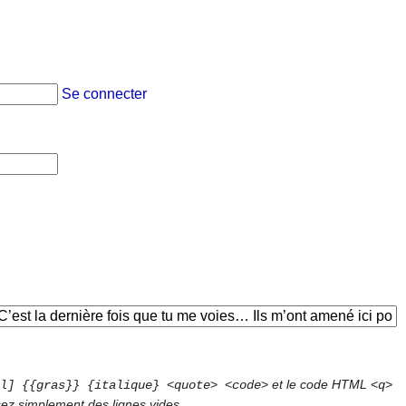
Se connecter
et le code HTML
l] {{gras}} {italique} <quote> <code>
<q>
sez simplement des lignes vides.