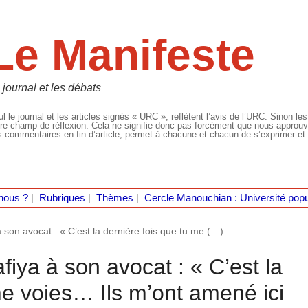
Le Manifeste
 journal et les débats
l le journal et les articles signés « URC », reflètent l’avis de l’URC. Sinon les
re champ de réflexion. Cela ne signifie donc pas forcément que nous approuvio
 commentaires en fin d’article, permet à chacune et chacun de s’exprimer et 
nous ?
|
Rubriques
|
Thèmes
|
Cercle Manouchian : Université popu
son avocat : « C’est la dernière fois que tu me (…)
ya à son avocat : « C’est la
me voies… Ils m’ont amené ici