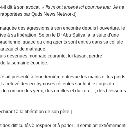
a-t-il dit à son avocat.
« Ils m’ont amené ici pour me tuer. Je ne
 rapportées par Quds News Network)]
on marquée des agressions à son encontre depuis l’ouverture, le
ive à sa libération. Selon le Dr Abu Safiya, à la suite d’une
aélienne, quatre ou cinq agents sont entrés dans sa cellule
 marteau et de matraque.
puis devenues monnaie courante, lui faisant perdre
 de la semaine écoulée.
était présenté à leur dernière entrevue les mains et les pieds
l a relevé des ecchymoses récentes sur tout le corps du
du contour des yeux, des oreilles et du cou —, des blessures
hirant à la libération de son père.]
 des difficultés à respirer et à parler ; il semblait extrêmement