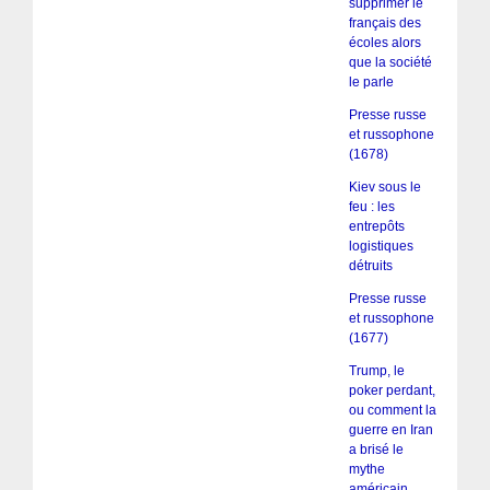
supprimer le
français des
écoles alors
que la société
le parle
Presse russe
et russophone
(1678)
Kiev sous le
feu : les
entrepôts
logistiques
détruits
Presse russe
et russophone
(1677)
Trump, le
poker perdant,
ou comment la
guerre en Iran
a brisé le
mythe
américain