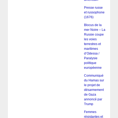
Presse russe
et russophone
(1676)
Blocus de la
mer Noire – La
Russie coupe
les voies
terrestres et
maritimes
d’Odessa /
Paralysie
politique
européenne
Communiqué
du Hamas sur
le projet de
désarmement
de Gaza
annoncé par
Trump
Femmes
résistantes et