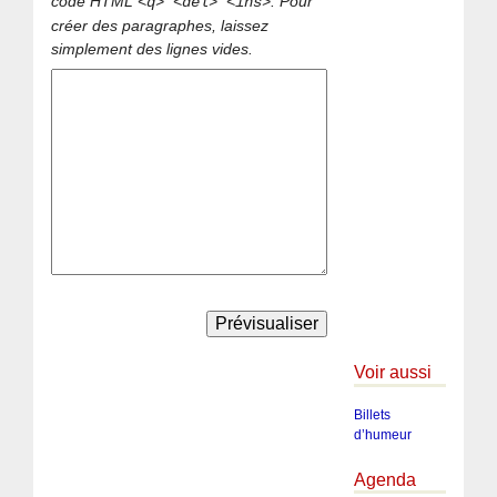
code HTML
. Pour
<q> <del> <ins>
créer des paragraphes, laissez
simplement des lignes vides.
Voir aussi
Billets
d’humeur
Agenda