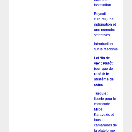
fascisation
Boycott
culturel, une
indignation et
une mémoire
sélectives
Introduction
sur le fascisme
Loi ‘fin de
vie’ : Plutôt
tuer que de
rebâtir le
système de
soins
Turquie :
liberté pour le
camarade
Miloš
Karavezić et
tous les
camarades de
la plateforme