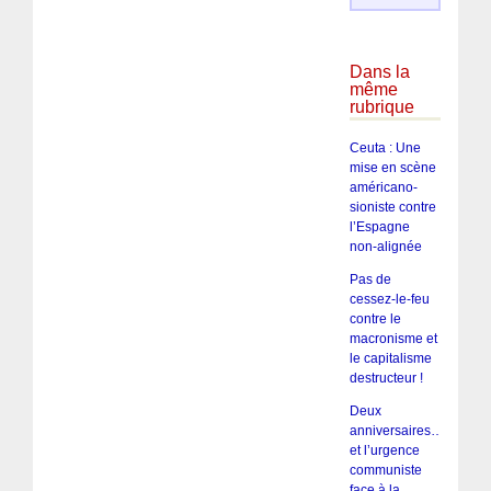
Dans la
même
rubrique
Ceuta : Une
mise en scène
américano-
sioniste contre
l’Espagne
non-alignée
Pas de
cessez-le-feu
contre le
macronisme et
le capitalisme
destructeur !
Deux
anniversaires…
et l’urgence
communiste
face à la