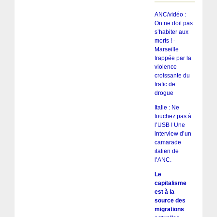
ANC/vidéo :
On ne doit pas
s’habiter aux
morts ! -
Marseille
frappée par la
violence
croissante du
trafic de
drogue
Italie : Ne
touchez pas à
l’USB ! Une
interview d’un
camarade
italien de
l’ANC.
Le
capitalisme
est à la
source des
migrations