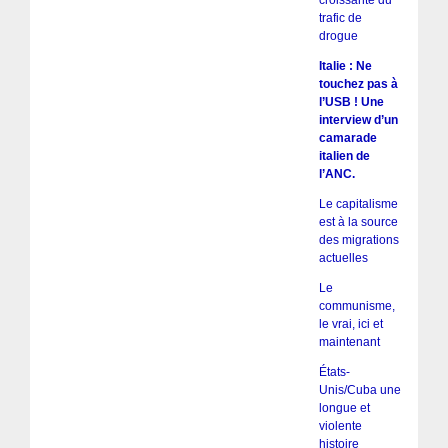
croissante du
trafic de
drogue
Italie : Ne
touchez pas à
l’USB ! Une
interview d’un
camarade
italien de
l’ANC.
Le capitalisme
est à la source
des migrations
actuelles
Le
communisme,
le vrai, ici et
maintenant
États-
Unis/Cuba une
longue et
violente
histoire