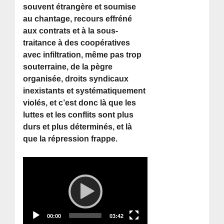
souvent étrangère et soumise
au chantage, recours effréné
aux contrats et à la sous-
traitance à des coopératives
avec infiltration, même pas trop
souterraine, de la pègre
organisée, droits syndicaux
inexistants et systématiquement
violés, et c’est donc là que les
luttes et les conflits sont plus
durs et plus déterminés, et là
que la répression frappe.
Video
Player
Current
Total
00:00
03:42
time
duration