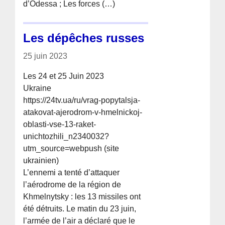
d’Odessa ; Les forces (…)
Les dépêches russes
25 juin 2023
Les 24 et 25 Juin 2023
Ukraine
https://24tv.ua/ru/vrag-popytalsja-
atakovat-ajerodrom-v-hmelnickoj-
oblasti-vse-13-raket-
unichtozhili_n2340032?
utm_source=webpush (site
ukrainien)
L’ennemi a tenté d’attaquer
l’aérodrome de la région de
Khmelnytsky : les 13 missiles ont
été détruits. Le matin du 23 juin,
l’armée de l’air a déclaré que le