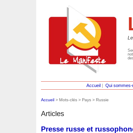
Le
Seu
not
des
Accueil
|
Qui sommes-
Accueil
> Mots-clés > Pays >
Russie
Articles
Presse russe et russophon