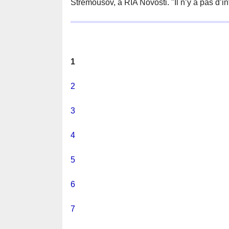
Stremousov, à RIA Novosti. "Il n’y a pas d’in
1
2
3
4
5
6
7