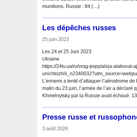
munitions. Russie : 84 (…)
Les dépêches russes
25 juin 2023
Les 24 et 25 Juin 2023
Ukraine
https://24tv.ua/ru/vrag-popytalsja-atakovat-
unichtozhili_n2340032?utm_source=webpush
L’ennemi a tenté d’attaquer l’aérodrome de l
matin du 23 juin, l’armée de l’air a déclaré
Khmelnytsky par la Russie avait échoué. 13 
Presse russe et russophon
3 août 2026