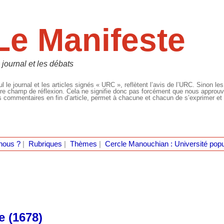
Le Manifeste
 journal et les débats
l le journal et les articles signés « URC », reflètent l’avis de l’URC. Sinon les
re champ de réflexion. Cela ne signifie donc pas forcément que nous approuvio
 commentaires en fin d’article, permet à chacune et chacun de s’exprimer et 
nous ?
|
Rubriques
|
Thèmes
|
Cercle Manouchian : Université popu
e (1678)