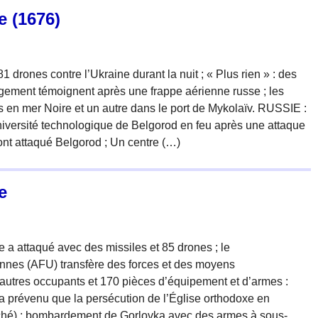
e (1676)
drones contre l’Ukraine durant la nuit ; « Plus rien » : des
ogement témoignent après une frappe aérienne russe ; les
s en mer Noire et un autre dans le port de Mykolaïv. RUSSIE :
niversité technologique de Belgorod en feu après une attaque
ont attaqué Belgorod ; Un centre (…)
e
e a attaqué avec des missiles et 85 drones ; le
nes (AFU) transfère des forces et des moyens
autres occupants et 170 pièces d’équipement et d’armes :
 prévenu que la persécution de l’Église orthodoxe en
herché) ; bombardement de Gorlovka avec des armes à sous-