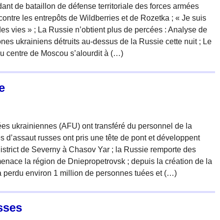
 de bataillon de défense territoriale des forces armées
ontre les entrepôts de Wildberries et de Rozetka ; « Je suis
 des vies » ; La Russie n’obtient plus de percées : Analyse de
ones ukrainiens détruits au-dessus de la Russie cette nuit ; Le
du centre de Moscou s’alourdit à (…)
e
es ukrainiennes (AFU) ont transféré du personnel de la
s d’assaut russes ont pris une tête de pont et développent
istrict de Severny à Chasov Yar ; la Russie remporte des
nace la région de Dniepropetrovsk ; depuis la création de la
a perdu environ 1 million de personnes tuées et (…)
sses