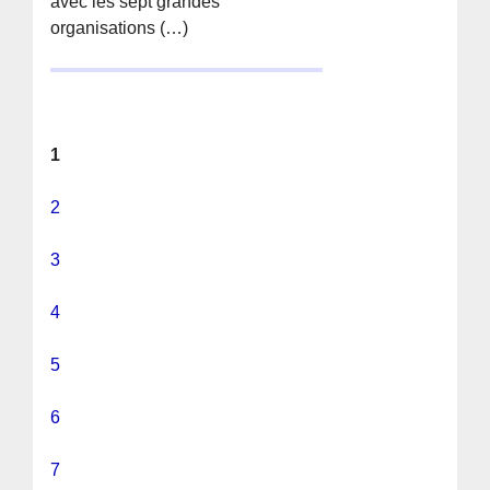
avec les sept grandes
organisations (…)
1
2
3
4
5
6
7