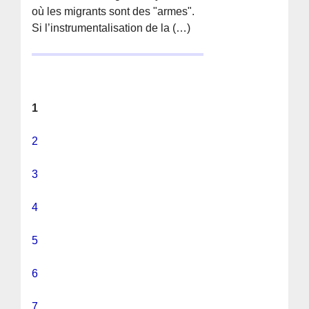
où les migrants sont des "armes".
Si l’instrumentalisation de la (…)
1
2
3
4
5
6
7