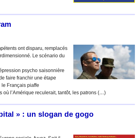
ram
mpétents ont disparu, remplacés
urdimensionné. Le scénario du
dépression psycho saisonnière
 de faire franchir une étape
, le Français piaffe
 où l’Amérique reculerait, tantôt, les patrons (…)
pital » : un slogan de gogo