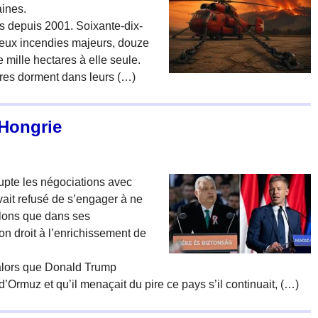
aines.
is depuis 2001. Soixante-dix-
-deux incendies majeurs, douze
 mille hectares à elle seule.
ères dorment dans leurs (…)
 Hongrie
upte les négociations avec
avait refusé de s’engager à ne
elons que dans ses
on droit à l’enrichissement de
 alors que Donald Trump
t d’Ormuz et qu’il menaçait du pire ce pays s’il continuait, (…)