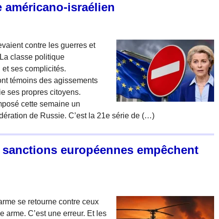
e américano-israélien
vaient contre les guerres et
La classe politique
et ses complicités.
ont témoins des agissements
ifie ses propres citoyens.
imposé cette semaine un
dération de Russie. C’est la 21e série de (…)
s sanctions européennes empêchent
arme se retourne contre ceux
e arme. C’est une erreur. Et les