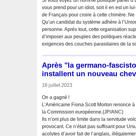
Si vous voyez un homme politique parler d’Eu
vous prend pour un idiot, soit il en est un l
de Français pour croire à cette chimère. Ne 
Qu’un candidat du système adhère à l’Unio
personne. Après tout, cette organisation sup
d’imposer aux peuples des politiques réact
exigences des couches parasitaires de la so
Après "la germano-fascisto
installent un nouveau chev
18 juillet 2023
On a gagné !
L’Américaine Fiona Scott Morton renonce à
la Commission européenne.(JP/ANC)
Ils n’ont plus de limite dans la servitude vol
provocant. Ce n’était pas suffisant pour Urs
acolytes d’avoir fait de l’anglais, illégaleme