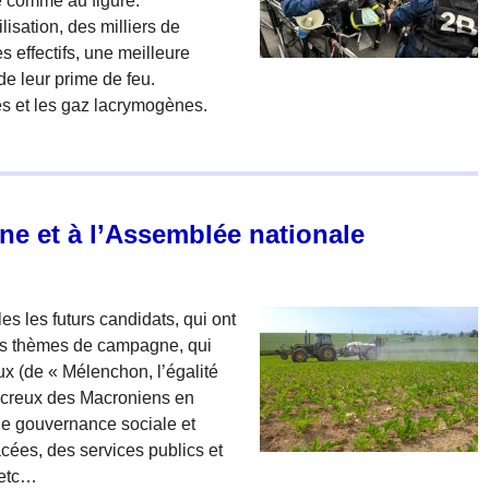
 comme au figuré.
isation, des milliers de
s effectifs, une meilleure
e leur prime de feu.
es et les gaz lacrymogènes.
ne et à l’Assemblée nationale
les les futurs candidats, qui ont
es thèmes de campagne, qui
ux (de « Mélenchon, l’égalité
s creux des Macroniens en
e gouvernance sociale et
cées, des services publics et
 etc…