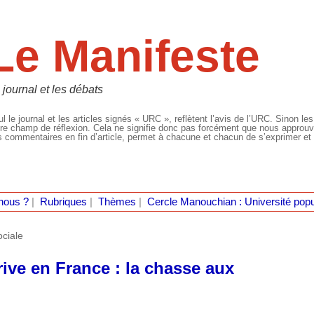
Le Manifeste
 journal et les débats
l le journal et les articles signés « URC », reflètent l’avis de l’URC. Sinon les
re champ de réflexion. Cela ne signifie donc pas forcément que nous approuvio
 commentaires en fin d’article, permet à chacune et chacun de s’exprimer et 
nous ?
|
Rubriques
|
Thèmes
|
Cercle Manouchian : Université popu
ociale
rrive en France : la chasse aux